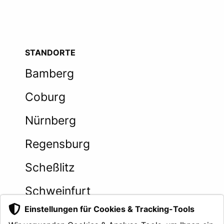
STANDORTE
Bamberg
Coburg
Nürnberg
Regensburg
Scheßlitz
Schweinfurt
Einstellungen für Cookies & Tracking-Tools
An sechs Standorten in Franken und der