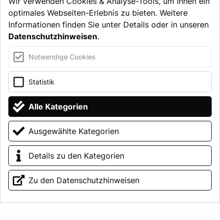
Wir verwenden Cookies & Analyse-Tools, um Ihnen ein
Oberpfalz bieten wir Ihnen professionelle
optimales Webseiten-Erlebnis zu bieten. Weitere
Hilfe in jeder Lebenslage. Sie finden uns in
Informationen finden Sie unter Details oder in unseren
Bamberg, Coburg, Nürnberg, Regensburg,
Datenschutzhinweisen
.
Scheßlitz und Schweinfurt.
Notwendige Cookies
KARRIERE
Statistik
Alle Kategorien
KONTAKT
Ausgewählte Kategorien
Details zu den Kategorien
Zu den Datenschutzhinweisen