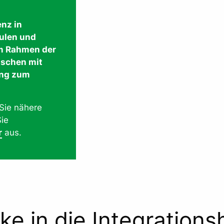
enz in
ulen und
im Rahmen der
nschen mit
ang zum
Sie nähere
Sie
r
aus.
cke in die Integrationsh