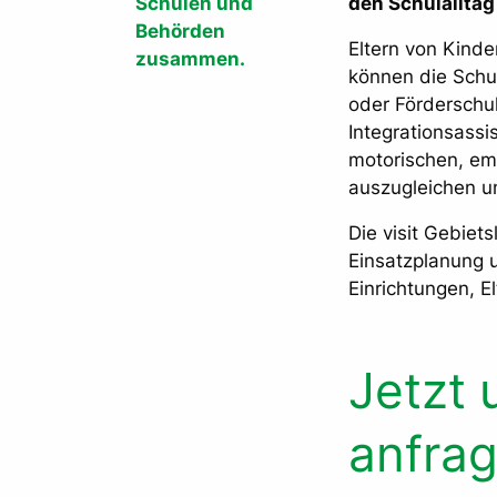
Schulen und
den Schulalltag 
Behörden
Eltern von Kind
zusammen.
können die Schul
oder Förderschul
Integrationsassis
motorischen, em
auszugleichen un
Die visit Gebiet
Einsatzplanung u
Einrichtungen, E
Jetzt 
anfrag