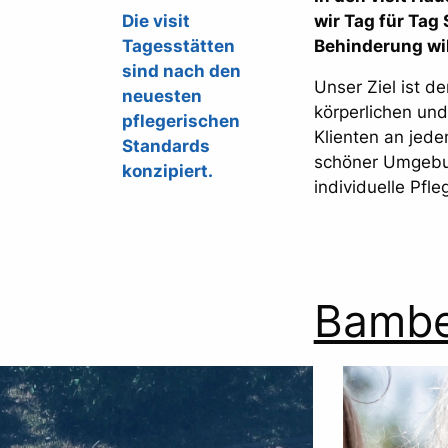
Die visit
wir Tag für Ta
Tagesstätten
Behinderung wi
sind nach den
Unser Ziel ist d
neuesten
körperlichen und
pflegerischen
Klienten an jede
Standards
schöner Umgebun
konzipiert.
individuelle Pfle
Bambe