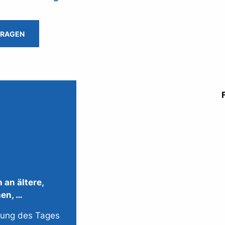
FRAGEN
 an ältere,
hen, …
tung des Tages