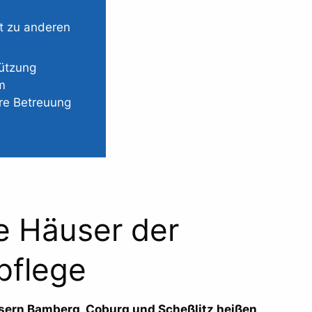
t zu anderen
tützung
m
re Betreuung
e Häuser der
pflege
usern Bamberg, Coburg und Scheßlitz heißen