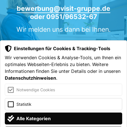
bewerbung
@
visit-gruppe.de
oder 0951/96532-67
Wir melden uns dann bei Ihnen.
Einstellungen für Cookies & Tracking-Tools
Bis bald!
SOFORT BEWERBEN
Wir verwenden Cookies & Analyse-Tools, um Ihnen ein
optimales Webseiten-Erlebnis zu bieten. Weitere
Informationen finden Sie unter Details oder in unseren
Datenschutzhinweisen
.
SOFORT BEWERBEN
Notwendige Cookies
OFFENE STELLEN
VISIT HOME
Statistik
Alle Kategorien