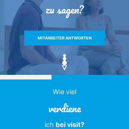
zu sagen?
MITARBEITER ANTWORTEN
Wie viel
verdiene
ich
bei visit?